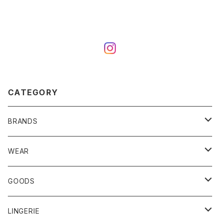
CATEGORY
BRANDS
YLEVE
WEAR
ebure
Tops
GOODS
SPELTA
Bottom
Accessory
LINGERIE